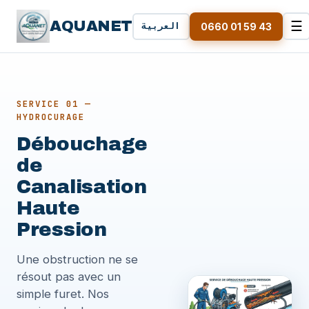
AQUANET
☰
العربية
0660 01 59 43
SERVICE 01 —
HYDROCURAGE
Débouchage
de
Canalisation
Haute
Pression
Une obstruction ne se
résout pas avec un
simple furet. Nos